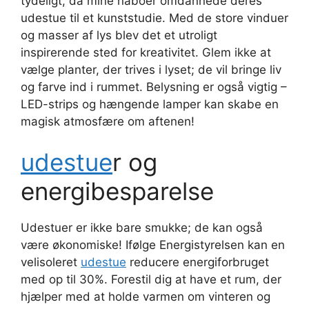
tydeligt, da mine naboer omdannede deres
udestue til et kunststudie. Med de store vinduer
og masser af lys blev det et utroligt
inspirerende sted for kreativitet. Glem ikke at
vælge planter, der trives i lyset; de vil bringe liv
og farve ind i rummet. Belysning er også vigtig –
LED-strips og hængende lamper kan skabe en
magisk atmosfære om aftenen!
udestue
r og
energibesparelse
Udestuer er ikke bare smukke; de kan også
være økonomiske! Ifølge Energistyrelsen kan en
velisoleret
udestue
reducere energiforbruget
med op til 30%. Forestil dig at have et rum, der
hjælper med at holde varmen om vinteren og