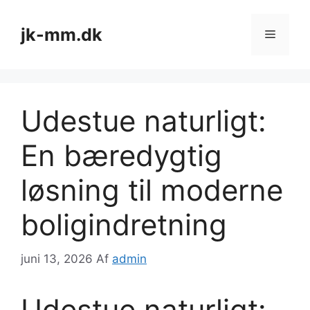
Hop
til
jk-mm.dk
Menu
indhold
Udestue naturligt:
En bæredygtig
løsning til moderne
boligindretning
juni 13, 2026
Af
admin
Udestue naturligt: