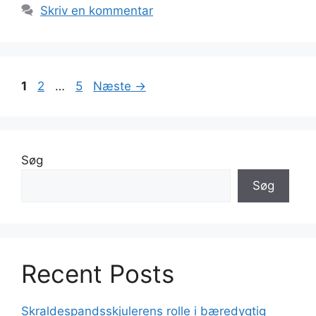
Skriv en kommentar
Side
Side
Side
1
2
…
5
Næste
→
Søg
Søg
Recent Posts
Skraldespandsskjulerens rolle i bæredygtig