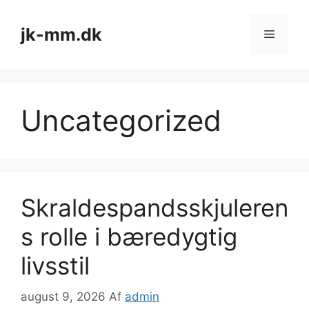
Hop
til
jk-mm.dk
Menu
indhold
Uncategorized
Skraldespandsskjuleren
s rolle i bæredygtig
livsstil
august 9, 2026
Af
admin