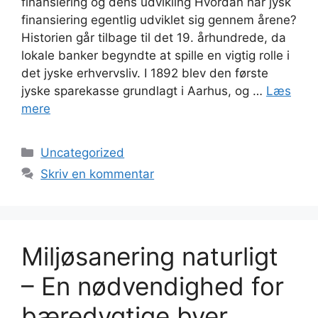
finansiering og dens udvikling Hvordan har jysk
finansiering egentlig udviklet sig gennem årene?
Historien går tilbage til det 19. århundrede, da
lokale banker begyndte at spille en vigtig rolle i
det jyske erhvervsliv. I 1892 blev den første
jyske sparekasse grundlagt i Aarhus, og …
Læs
mere
Kategorier
Uncategorized
Skriv en kommentar
Miljøsanering naturligt
– En nødvendighed for
bæredygtige byer