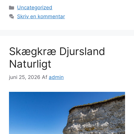
Kategorier
Uncategorized
Skriv en kommentar
Skægkræ Djursland
Naturligt
juni 25, 2026
Af
admin