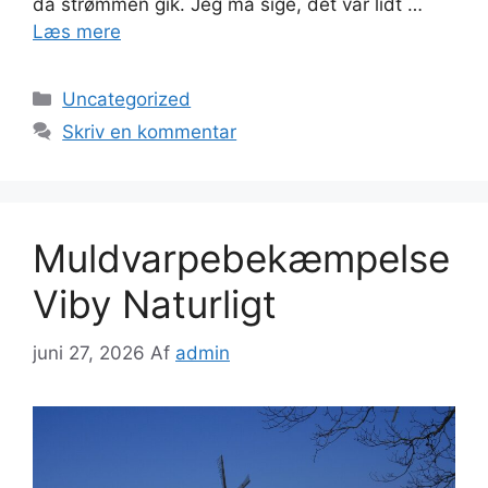
da strømmen gik. Jeg må sige, det var lidt …
Læs mere
Kategorier
Uncategorized
Skriv en kommentar
Muldvarpebekæmpelse
Viby Naturligt
juni 27, 2026
Af
admin