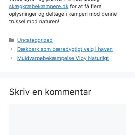
skægkræbekæmpere.dk
for at få flere
oplysninger og deltage i kampen mod denne
trussel mod naturen!
Kategorier
Uncategorized
Dækbark som bæredygtigt valg i haven
Muldvarpebekæmpelse Viby Naturligt
Skriv en kommentar
Kommentar