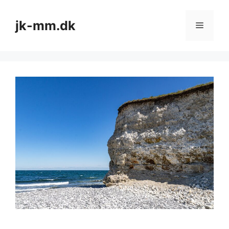
Hop
til
jk-mm.dk
Menu
indhold