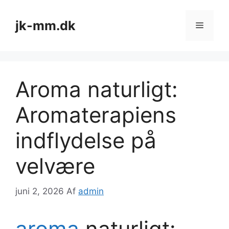
Hop
til
jk-mm.dk
Menu
indhold
Aroma naturligt:
Aromaterapiens
indflydelse på
velvære
juni 2, 2026
Af
admin
aroma
naturligt: