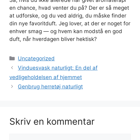
Så, hvis du ikke allerede har givet aromaterapi
en chance, hvad venter du på? Der er så meget
at udforske, og du ved aldrig, du måske finder
din nye favoritduft. Jeg lover, at der er noget for
enhver smag — og hvem kan modstå en god
duft, når hverdagen bliver hektisk?
Kategorier
Uncategorized
Vinduesvask naturligt: En del af
vedligeholdelsen af hjemmet
Genbrug herretøj naturligt
Skriv en kommentar
Kommentar